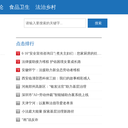
论
食品卫生
法治乡村
点击排行
6·16“安全宣传咨询日”| 煮夫主妇们：您家厨房的灶具安全吗？
1
法律援助接力维权 护佑困境女童成长路
2
安徽怀宁：法援助力新业态劳动者维权
3
西安临潼邵恩科侯三娃：我们的故事精彩感人
4
河南郑州高新区：“银发法官”助力基层治理
5
深圳市“AI+劳动仲裁”智能辅助办案系统上线
6
天津宁河：以案释法倡导爱老孝亲
7
小法庭大能量 探索基层治理新路径
8
“画”说反诈
9