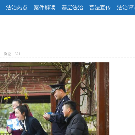
法治热点
案件解读
基层法治
普法宣传
法治评
浏览：321