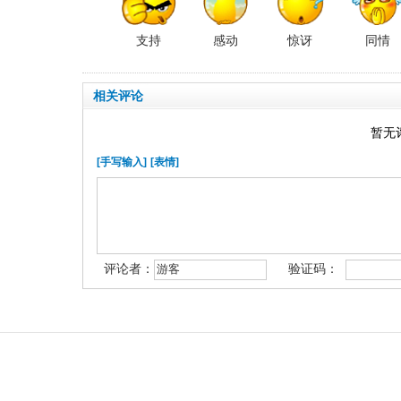
支持
感动
惊讶
同情
相关评论
暂无
[手写输入]
[表情]
评论者：
验证码：