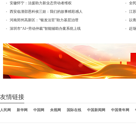
安徽怀宁：法援助力新业态劳动者维权
全
西安临潼邵恩科侯三娃：我们的故事精彩感人
江
河南郑州高新区：“银发法官”助力基层治理
以
深圳市“AI+劳动仲裁”智能辅助办案系统上线
赶场
友情链接
人民网
新华网
中国网
央视网
国际在线
中国新闻网
中国青年网