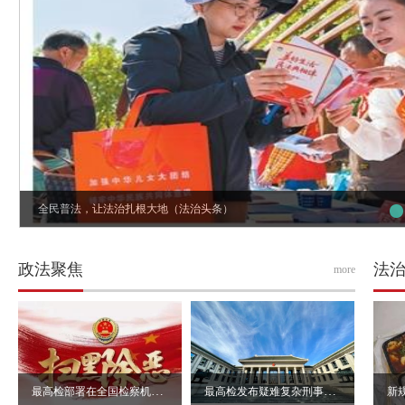
全民普法，让法治扎根大地（法治头条）
政法聚焦
法
more
最高检部署在全国检察机关开展深化扫黑除恶专项斗争
最高检发布疑难复杂刑事抗诉指导性案例