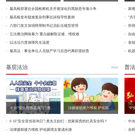
最高检部署在全国检察机关开展深化扫黑除恶专项斗争
新规
最高检发布疑难复杂刑事抗诉指导性案例
“共
六部门发文加强聘用制书记员队伍规范管理
所
立法整治网络暴力 重点破解取证难、维权难
自由
以法治力度保障民生温度
老
最高法：事业单位人员脱产学习后违约离职需担责
机
基层法治
普
more
6·16“安全宣传咨询日”| 煮夫主妇们：您家厨房的灶具安全吗？
法律援助接力维权 护佑困境女童成长路
6·16“安全宣传咨询日”| 煮夫主妇们：您家厨房的灶具安全吗？
法律援助接力维权 护佑困境女童成长路
全