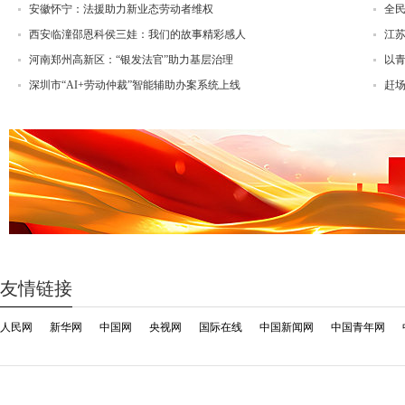
安徽怀宁：法援助力新业态劳动者维权
全
西安临潼邵恩科侯三娃：我们的故事精彩感人
江
河南郑州高新区：“银发法官”助力基层治理
以
深圳市“AI+劳动仲裁”智能辅助办案系统上线
赶场
友情链接
人民网
新华网
中国网
央视网
国际在线
中国新闻网
中国青年网