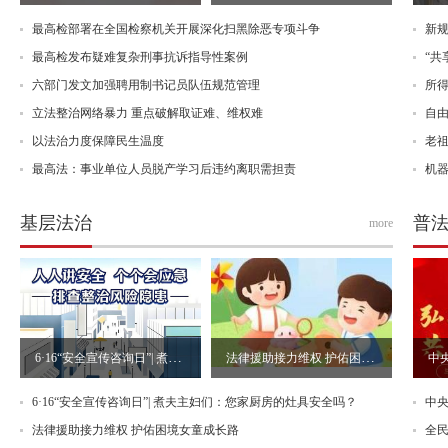
最高检部署在全国检察机关开展深化扫黑除恶专项斗争
新规
最高检发布疑难复杂刑事抗诉指导性案例
“共
六部门发文加强聘用制书记员队伍规范管理
所
立法整治网络暴力 重点破解取证难、维权难
自由
以法治力度保障民生温度
老
最高法：事业单位人员脱产学习后违约离职需担责
机
基层法治
普
more
6·16“安全宣传咨询日”| 煮夫主妇们：您家厨房的灶具安全吗？
法律援助接力维权 护佑困境女童成长路
6·16“安全宣传咨询日”| 煮夫主妇们：您家厨房的灶具安全吗？
法律援助接力维权 护佑困境女童成长路
全